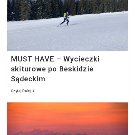
MUST HAVE – Wycieczki
skiturowe po Beskidzie
Sądeckim
MUST
Czytaj Dalej
HAVE
–
Wycieczki
Skiturowe
Po
Beskidzie
Sądeckim