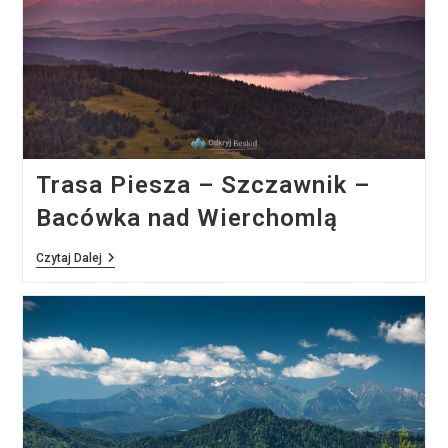
Trasa Piesza – Szczawnik –
Bacówka nad Wierchomlą
Trasa
Czytaj Dalej
Piesza
–
Szczawnik
–
Bacówka
Nad
Wierchomlą