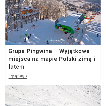
Grupa Pingwina – Wyjątkowe
miejsca na mapie Polski zimą i
latem
Grupa
Czytaj Dalej
Pingwina
–
Wyjątkowe
Miejsca
Na
Mapie
Polski