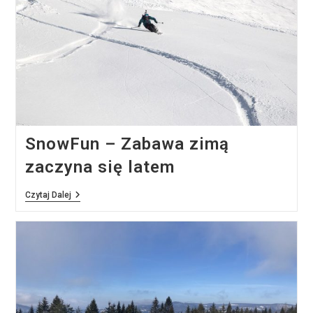
Zimą
I
Latem
SnowFun – Zabawa zimą
zaczyna się latem
SnowFun
Czytaj Dalej
–
Zabawa
Zimą
Zaczyna
Się
Latem