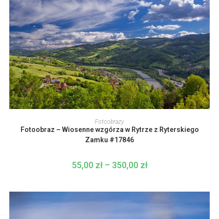
Ten
produkt
WYBIERZ OPCJE
Fotoobrazy
ma
Fotoobraz – Wiosenne wzgórza w Rytrze z Ryterskiego
wiele
wariantów.
Zamku #17846
Opcje
można
wybrać
55,00
zł
–
350,00
zł
Zakres
na
cen:
stronie
od
produktu
55,00 zł
do
350,00 zł