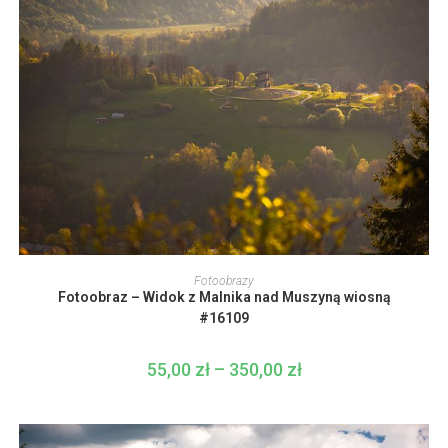
Ten
produkt
WYBIERZ OPCJE
Fotoobrazy
ma
Fotoobraz – Widok z Malnika nad Muszyną wiosną
wiele
wariantów.
#16109
Opcje
można
wybrać
55,00
zł
–
350,00
zł
Zakres
na
cen:
stronie
od
produktu
55,00 zł
do
350,00 zł