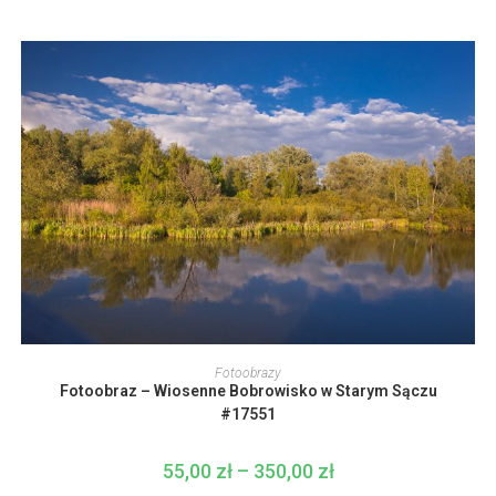
stronie
od
produktu
55,00 zł
do
350,00 zł
Ten
produkt
WYBIERZ OPCJE
Fotoobrazy
ma
Fotoobraz – Wiosenne Bobrowisko w Starym Sączu
wiele
wariantów.
#17551
Opcje
można
wybrać
55,00
zł
–
350,00
zł
Zakres
na
cen:
stronie