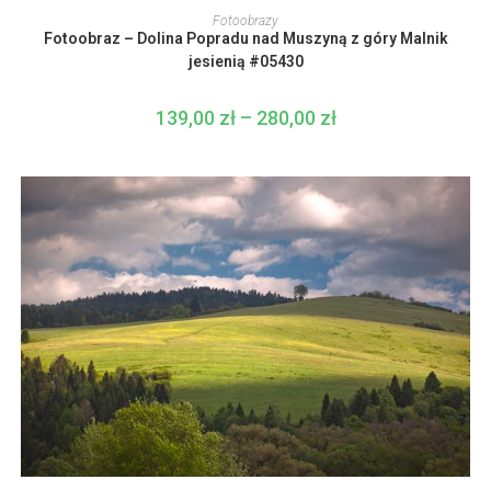
produkt
WYBIERZ OPCJE
Fotoobrazy
ma
Fotoobraz – Dolina Popradu nad Muszyną z góry Malnik
wiele
wariantów.
jesienią #05430
Opcje
można
wybrać
139,00
zł
–
280,00
zł
Zakres
na
cen:
stronie
od
produktu
139,00 zł
do
280,00 zł
Ten