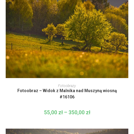
350,00 zł
Ten
produkt
WYBIERZ OPCJE
Fotoobrazy
ma
Fotoobraz – Widok z Malnika nad Muszyną wiosną
wiele
wariantów.
#16106
Opcje
można
wybrać
55,00
zł
–
350,00
zł
Zakres
na
cen:
stronie
od
produktu
55,00 zł
do
350,00 zł