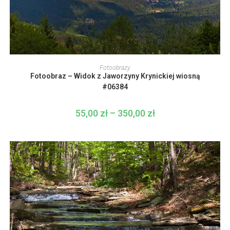
Ten
produkt
WYBIERZ OPCJE
Fotoobrazy
ma
Fotoobraz – Widok z Jaworzyny Krynickiej wiosną
wiele
wariantów.
#06384
Opcje
można
wybrać
55,00
zł
–
350,00
zł
Zakres
na
cen:
stronie
od
produktu
55,00 zł
do
350,00 zł