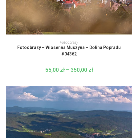
Ten
produkt
WYBIERZ OPCJE
Fotoobrazy
ma
Fotoobrazy – Wiosenna Muszyna – Dolina Popradu
wiele
wariantów.
#04362
Opcje
można
wybrać
55,00
zł
–
350,00
zł
Zakres
na
cen:
stronie
od
produktu
55,00 zł
do
350,00 zł