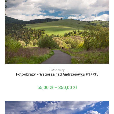
Ten
produkt
WYBIERZ OPCJE
Fotoobrazy
ma
Fotoobrazy – Wzgórza nad Andrzejówką #17735
wiele
wariantów.
Opcje
można
55,00
zł
–
350,00
zł
Zakres
wybrać
cen:
na
od
stronie
55,00 zł
produktu
do
350,00 zł