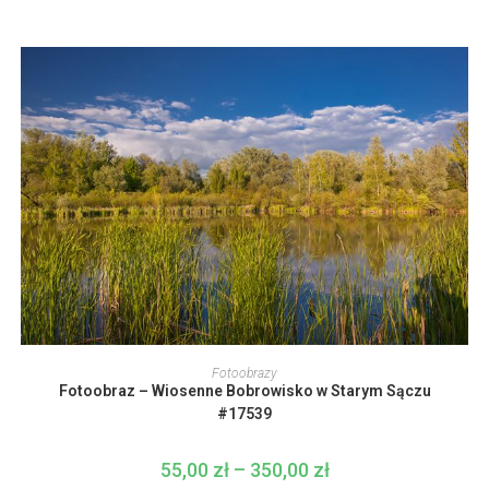
cen:
stronie
od
produktu
55,00 zł
do
350,00 zł
Ten
produkt
WYBIERZ OPCJE
Fotoobrazy
ma
Fotoobraz – Wiosenne Bobrowisko w Starym Sączu
wiele
wariantów.
#17539
Opcje
można
wybrać
55,00
zł
–
350,00
zł
Zakres
na
cen: