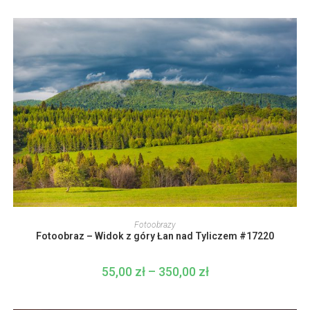
produktu
55,00 zł
do
350,00 zł
Ten
produkt
WYBIERZ OPCJE
Fotoobrazy
ma
Fotoobraz – Widok z góry Łan nad Tyliczem #17220
wiele
wariantów.
Opcje
można
55,00
zł
–
350,00
zł
Zakres
wybrać
cen:
na
od
stronie
55,00 zł
produktu
do