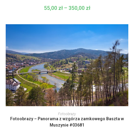
Opcje
można
55,00
zł
–
350,00
zł
Zakres
wybrać
cen:
na
od
stronie
55,00 zł
produktu
do
350,00 zł
Ten
produkt
WYBIERZ OPCJE
Fotoobrazy
ma
Fotoobrazy – Panorama z wzgórza zamkowego Baszta w
wiele
wariantów.
Muszynie #03681
Opcje
można