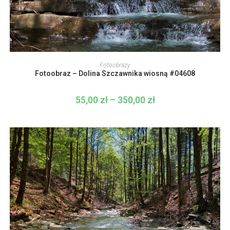
Ten
produkt
WYBIERZ OPCJE
Fotoobrazy
ma
Fotoobraz – Dolina Szczawnika wiosną #04608
wiele
wariantów.
Opcje
można
55,00
zł
–
350,00
zł
Zakres
wybrać
cen:
na
od
stronie
55,00 zł
produktu
do
350,00 zł