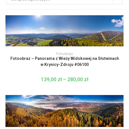
Ten
produkt
WYBIERZ OPCJE
Fotoobrazy
ma
Fotoobraz – Panorama z Wieży Widokowej na Słotwinach
wiele
wariantów.
w Krynicy-Zdroju #06100
Opcje
można
wybrać
139,00
zł
–
280,00
zł
Zakres
na
cen:
stronie
od
produktu
139,00 zł
do
280,00 zł
Ten