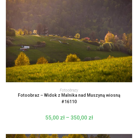
350,00 zł
Ten
produkt
WYBIERZ OPCJE
Fotoobrazy
ma
Fotoobraz – Widok z Malnika nad Muszyną wiosną
wiele
wariantów.
#16110
Opcje
można
wybrać
55,00
zł
–
350,00
zł
Zakres
na
cen:
stronie
od
produktu
55,00 zł
do