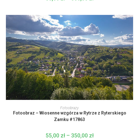
wybrać
cen:
na
od
stronie
55,00 zł
produktu
do
350,00 zł
Ten
produkt
WYBIERZ OPCJE
Fotoobrazy
ma
Fotoobraz – Wiosenne wzgórza w Rytrze z Ryterskiego
wiele
wariantów.
Zamku #17863
Opcje
można
wybrać
55,00
zł
–
350,00
zł
Zakres
na