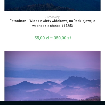
Ten
produkt
WYBIERZ OPCJE
Fotoobrazy
ma
Fotoobraz – Widok z wieży widokowej na Radziejowej o
wiele
wariantów.
wschodzie słońca #17253
Opcje
można
wybrać
55,00
zł
–
350,00
zł
Zakres
na
cen:
stronie
od
produktu
55,00 zł
do
350,00 zł