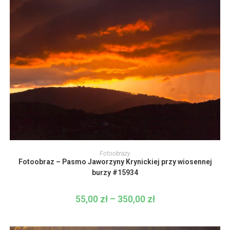
350,00 zł
Ten
produkt
WYBIERZ OPCJE
Fotoobrazy
ma
Fotoobraz – Pasmo Jaworzyny Krynickiej przy wiosennej
wiele
wariantów.
burzy #15934
Opcje
można
wybrać
55,00
zł
–
350,00
zł
Zakres
na
cen:
stronie
od
produktu
55,00 zł
do