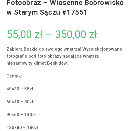
Fotoobraz – Wiosenne Bobrowisko
w Starym Sączu #17551
55,00
zł
–
350,00
zł
Zakres
cen:
od
55,00 zł
do
Zabierz Beskid do swojego wnętrza! Wyselekcjonowane
350,00 zł
fotografie pod foto obrazy nadające wnętrzu
niesamowity klimat Beskidów.
Cennik:
40×30 – 55zł
60×40 – 80zł
90×60 – 140zł
120×80 – 180zł