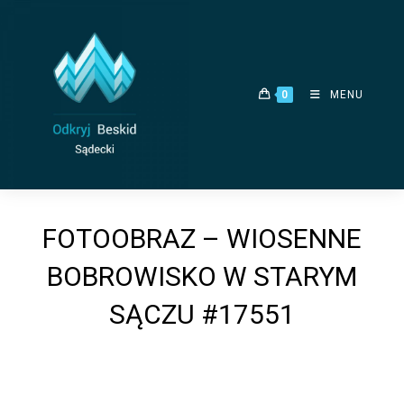
Skip
to
content
0
MENU
FOTOOBRAZ – WIOSENNE
BOBROWISKO W STARYM
SĄCZU #17551