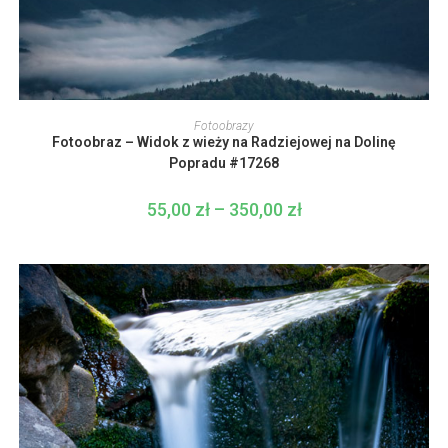
Ten
produkt
WYBIERZ OPCJE
Fotoobrazy
ma
Fotoobraz – Widok z wieży na Radziejowej na Dolinę
wiele
wariantów.
Popradu #17268
Opcje
można
wybrać
55,00
zł
–
350,00
zł
Zakres
na
cen:
stronie
od
produktu
55,00 zł
do
350,00 zł