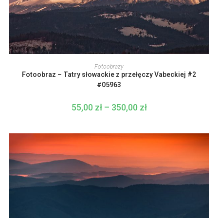
Ten
produkt
WYBIERZ OPCJE
Fotoobrazy
ma
Fotoobraz – Tatry słowackie z przełęczy Vabeckiej #2
wiele
wariantów.
#05963
Opcje
można
wybrać
55,00
zł
–
350,00
zł
Zakres
na
cen:
stronie
od
produktu
55,00 zł
do
350,00 zł