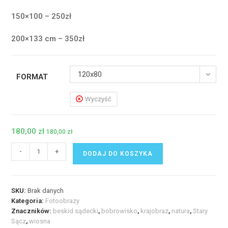
150×100 – 250zł
200×133 cm – 350zł
120x80
FORMAT
Wyczyść
180,00
zł
180,00
zł
ilość
-
+
DODAJ DO KOSZYKA
Fotoobraz
-
Wiosenne
SKU:
Brak danych
Bobrowisko
Kategoria:
Fotoobrazy
w
Znaczników:
beskid sądecki
,
bobrowisko
,
krajobraz
,
natura
,
Stary
Starym
Sącz
,
wiosna
Sączu