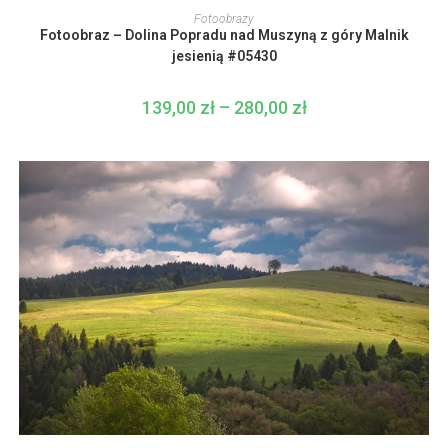
produkt
WYBIERZ OPCJE
Fotoobrazy
ma
Fotoobraz – Dolina Popradu nad Muszyną z góry Malnik
wiele
wariantów.
jesienią #05430
Opcje
można
wybrać
139,00
zł
–
280,00
zł
Zakres
na
cen:
stronie
od
produktu
139,00 zł
do
280,00 zł
Ten