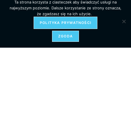
Ta strona korzysta z ciasteczek aby świadczyć usługi na
350,00 zł
najwyższym poziomie. Dalsze korzystanie ze strony oznacza,
że zgadzasz się na ich użycie.
POLITYKA PRYWATNOŚCI
ZGODA
Ten
produkt
WYBIERZ OPCJE
Fotoobrazy
ma
Fotoobraz – Pasmo Jaworzyny Krynickiej przy wiosennej
wiele
wariantów.
burzy #15934
Opcje
można
wybrać
55,00
zł
–
350,00
zł
Zakres
na
cen:
stronie
od
produktu
55,00 zł
do