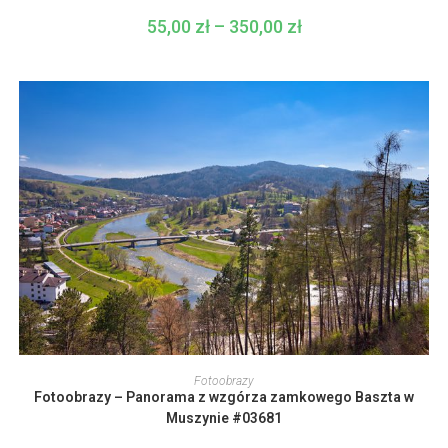
Opcje
można
55,00
zł
–
350,00
zł
Zakres
wybrać
cen:
na
od
stronie
55,00 zł
produktu
do
350,00 zł
Ten
produkt
WYBIERZ OPCJE
Fotoobrazy
ma
Fotoobrazy – Panorama z wzgórza zamkowego Baszta w
wiele
wariantów.
Muszynie #03681
Opcje
można