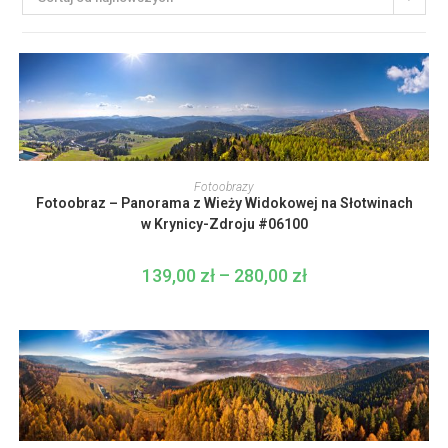
Ten
produkt
WYBIERZ OPCJE
Fotoobrazy
ma
Fotoobraz – Panorama z Wieży Widokowej na Słotwinach
wiele
wariantów.
w Krynicy-Zdroju #06100
Opcje
można
wybrać
139,00
zł
–
280,00
zł
Zakres
na
cen:
stronie
od
produktu
139,00 zł
do
280,00 zł
Ten