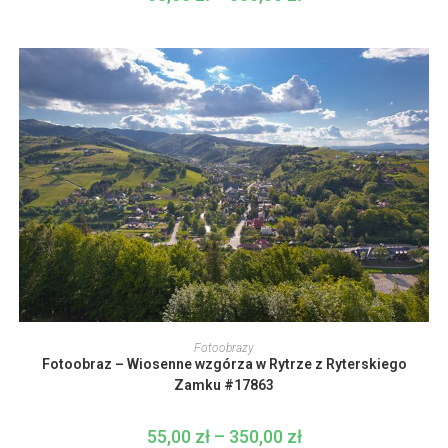
wybrać
cen:
na
od
stronie
55,00 zł
produktu
do
350,00 zł
Ten
produkt
WYBIERZ OPCJE
Fotoobrazy
ma
Fotoobraz – Wiosenne wzgórza w Rytrze z Ryterskiego
wiele
wariantów.
Zamku #17863
Opcje
można
wybrać
55,00
zł
–
350,00
zł
Zakres
na