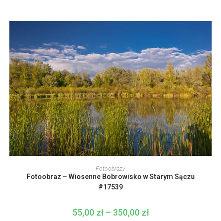
cen:
stronie
od
produktu
55,00 zł
do
350,00 zł
Ten
produkt
WYBIERZ OPCJE
Fotoobrazy
ma
Fotoobraz – Wiosenne Bobrowisko w Starym Sączu
wiele
wariantów.
#17539
Opcje
można
wybrać
55,00
zł
–
350,00
zł
Zakres
na
cen: