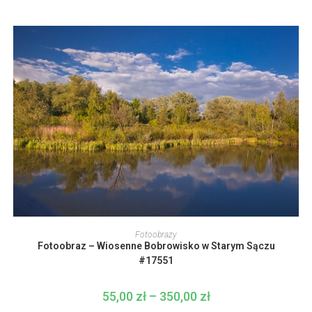
stronie
od
produktu
55,00 zł
do
350,00 zł
Ten
produkt
WYBIERZ OPCJE
Fotoobrazy
ma
Fotoobraz – Wiosenne Bobrowisko w Starym Sączu
wiele
wariantów.
#17551
Opcje
można
wybrać
55,00
zł
–
350,00
zł
Zakres
na
cen:
stronie