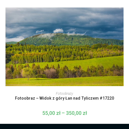
produktu
55,00 zł
do
350,00 zł
Ten
produkt
WYBIERZ OPCJE
Fotoobrazy
ma
Fotoobraz – Widok z góry Łan nad Tyliczem #17220
wiele
wariantów.
Opcje
można
55,00
zł
–
350,00
zł
Zakres
wybrać
cen:
na
od
stronie
55,00 zł
produktu
do