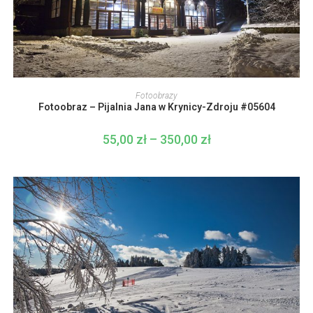
Ten
produkt
WYBIERZ OPCJE
Fotoobrazy
ma
Fotoobraz – Pijalnia Jana w Krynicy-Zdroju #05604
wiele
wariantów.
Opcje
55,00
zł
–
350,00
zł
Zakres
można
cen:
wybrać
od
na
55,00 zł
stronie
do
produktu
350,00 zł