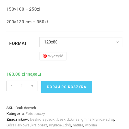
150×100 – 250zł
200×133 cm – 350zł
120x80
FORMAT
Wyczyść
180,00
zł
180,00
zł
ilość
-
+
DODAJ DO KOSZYKA
Fotoobraz
-
Na
SKU:
Brak danych
Górze
Kategoria:
Fotoobrazy
Parkowej
Znaczników:
beskid sądecki
,
beskidzki las
,
gmina krynica-zdrój
,
w
Góra Parkowa
,
krajobraz
,
Krynica-Zdrój
,
natura
,
wiosna
Krynicy-