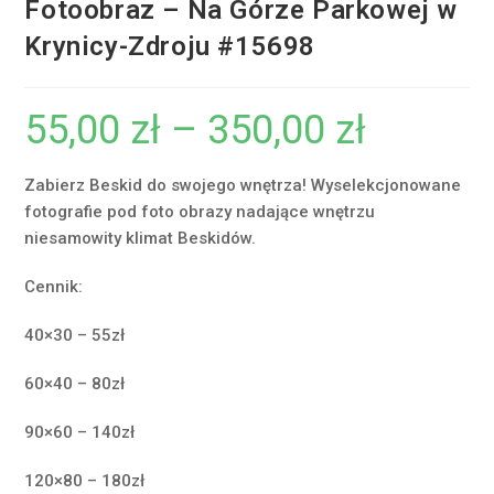
Fotoobraz – Na Górze Parkowej w
Krynicy-Zdroju #15698
55,00
zł
–
350,00
zł
Zakres
cen:
od
55,00 zł
do
Zabierz Beskid do swojego wnętrza! Wyselekcjonowane
350,00 zł
fotografie pod foto obrazy nadające wnętrzu
niesamowity klimat Beskidów.
Cennik:
40×30 – 55zł
60×40 – 80zł
90×60 – 140zł
120×80 – 180zł