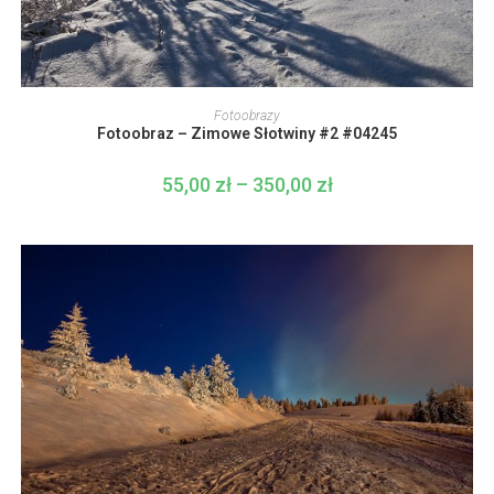
Ten
produkt
WYBIERZ OPCJE
Fotoobrazy
ma
Fotoobraz – Zimowe Słotwiny #2 #04245
wiele
wariantów.
Opcje
55,00
zł
–
350,00
zł
Zakres
można
cen:
wybrać
od
na
55,00 zł
stronie
do
produktu
350,00 zł