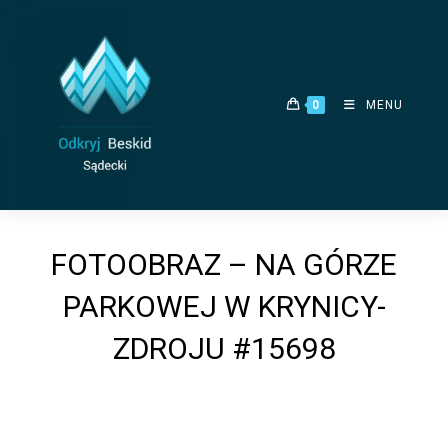
Skip
to
content
0
MENU
FOTOOBRAZ – NA GÓRZE
PARKOWEJ W KRYNICY-
ZDROJU #15698