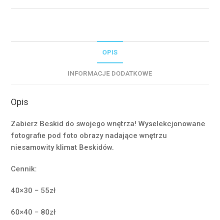
Zdroju
#15698
OPIS
INFORMACJE DODATKOWE
Opis
Zabierz Beskid do swojego wnętrza! Wyselekcjonowane
fotografie pod foto obrazy nadające wnętrzu
niesamowity klimat Beskidów.
Cennik:
40×30 – 55zł
60×40 – 80zł