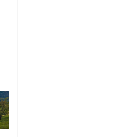
res
0 zł
00 zł