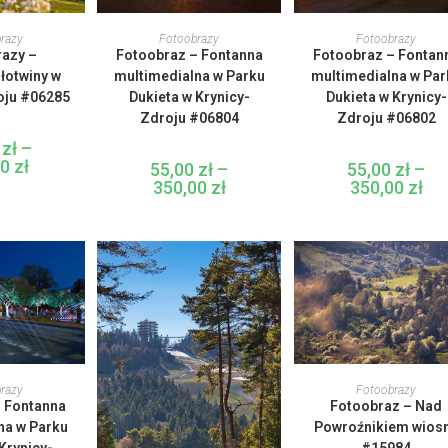
en
Ten
Ten
rodukt
produkt
produkt
 OPCJE
WYBIERZ OPCJE
WYBIERZ OPCJE
razy
Fotoobrazy
Fotoobrazy
ma
ma
ma
azy –
Fotoobraz – Fontanna
Fotoobraz – Fontan
iele
wiele
wiele
ariantów.
wariantów.
wariantów
łotwiny w
multimedialna w Parku
multimedialna w Par
pcje
Opcje
Opcje
oju #06285
Dukieta w Krynicy-
Dukieta w Krynicy-
można
można
można
ybrać
wybrać
wybrać
Zdroju #06804
Zdroju #06802
a
na
na
tronie
stronie
stronie
0
zł
–
roduktu
produktu
produktu
00
zł
Zakres
55,00
zł
–
55,00
zł
–
cen:
350,00
zł
Zakres
350,00
zł
Zak
od
cen:
cen:
55,00 zł
od
od
do
55,00 zł
55,0
350,00 zł
do
do
350,00 zł
350,
en
Ten
rodukt
produkt
 OPCJE
WYBIERZ OPCJE
razy
Fotoobrazy
ma
ma
 Fontanna
Fotoobraz – Nad
iele
wiele
ariantów.
wariantów
na w Parku
Powroźnikiem wios
pcje
Opcje