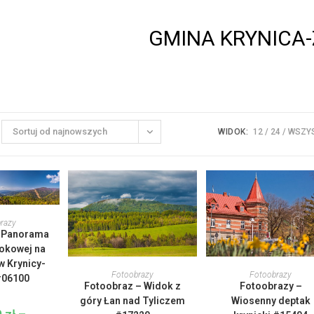
GMINA KRYNICA
Sortuj od najnowszych
WIDOK:
12
24
WSZY
en
rodukt
 OPCJE
razy
ma
– Panorama
iele
ariantów.
okowej na
pcje
Ten
Ten
w Krynicy-
można
produkt
produkt
WYBIERZ OPCJE
WYBIERZ OPCJE
Fotoobrazy
Fotoobrazy
ybrać
#06100
ma
ma
Fotoobraz – Widok z
Fotoobrazy –
a
wiele
wiele
tronie
wariantów.
wariantów
góry Łan nad Tyliczem
Wiosenny deptak
roduktu
Opcje
Opcje