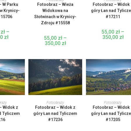
ma
ma
ma
– W Parku
Fotoobraz – Wieża
Fotoobraz – Widok 
iele
wiele
wiele
ariantów.
wariantów.
wariantów
 Krynicy-
Widokowa na
góry Łan nad Tylicz
pcje
Opcje
Opcje
#15706
Słotwinach w Krynicy-
#17211
można
można
można
ybrać
wybrać
wybrać
Zdroju #15558
a
na
na
tronie
stronie
stronie
0
zł
–
55,00
zł
–
roduktu
produktu
produktu
00
zł
Zakres
350,00
zł
Zak
55,00
zł
–
cen:
cen:
350,00
zł
Zakres
od
od
cen:
55,00 zł
55,0
od
do
do
55,00 zł
350,00 zł
350,
do
350,00 zł
en
Ten
Ten
rodukt
produkt
produkt
 OPCJE
WYBIERZ OPCJE
WYBIERZ OPCJE
razy
Fotoobrazy
Fotoobrazy
ma
ma
ma
– Widok z
Fotoobraz – Widok z
Fotoobraz – Widok 
iele
wiele
wiele
ariantów.
wariantów.
wariantów
d Tyliczem
góry Łan nad Tyliczem
góry Łan nad Tylicz
pcje
Opcje
Opcje
216
#17236
#17205
można
można
można
ybrać
wybrać
wybrać
a
na
na