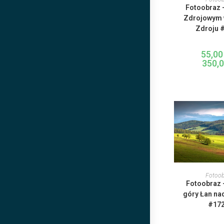
Fotoobraz 
w
w
Zdrojowym w
O
Zdroju 
w
n
s
55,0
p
350,
T
p
WYBIERZ
Fotoob
Fotoobraz 
w
w
góry Łan na
O
#17
w
n