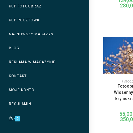
139,0
280,
KUP FOTOOBRAZ
KUP POCZTÓWKI
NAJNOWSZY MAGAZYN
BLOG
REKLAMA W MAGAZYNIE
T
KONTAKT
p
WYBIERZ
Fotoob
Fotoobr
w
MOJE KONTO
w
Wiosenny
O
krynicki
REGULAMIN
w
n
s
55,0
p
350,
0