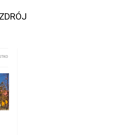
-ZDRÓJ
STKO
.