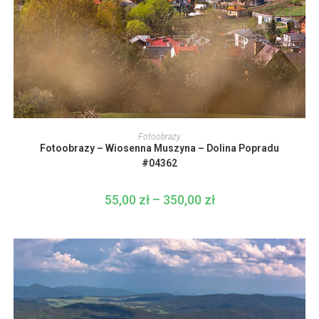
Ten
produkt
WYBIERZ OPCJE
Fotoobrazy
ma
Fotoobrazy – Wiosenna Muszyna – Dolina Popradu
wiele
wariantów.
#04362
Opcje
można
wybrać
55,00
zł
–
350,00
zł
Zakres
na
cen:
stronie
od
produktu
55,00 zł
do
350,00 zł