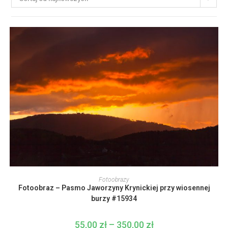
Ten
produkt
WYBIERZ OPCJE
Fotoobrazy
ma
Fotoobraz – Pasmo Jaworzyny Krynickiej przy wiosennej
wiele
wariantów.
burzy #15934
Opcje
można
wybrać
55,00
zł
–
350,00
zł
Zakres
na