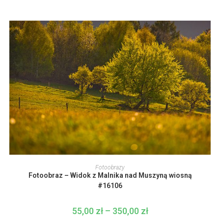
stronie
od
produktu
55,00 zł
do
350,00 zł
Ten
produkt
WYBIERZ OPCJE
Fotoobrazy
ma
Fotoobraz – Widok z Malnika nad Muszyną wiosną
wiele
wariantów.
#16106
Opcje
można
wybrać
55,00
zł
–
350,00
zł
Zakres
na
cen:
stronie