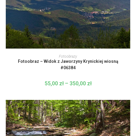
Ten
produkt
WYBIERZ OPCJE
Fotoobrazy
ma
Fotoobraz – Widok z Jaworzyny Krynickiej wiosną
wiele
wariantów.
#06384
Opcje
można
wybrać
55,00
zł
–
350,00
zł
Zakres
na
cen:
stronie
od
produktu
55,00 zł
do
350,00 zł