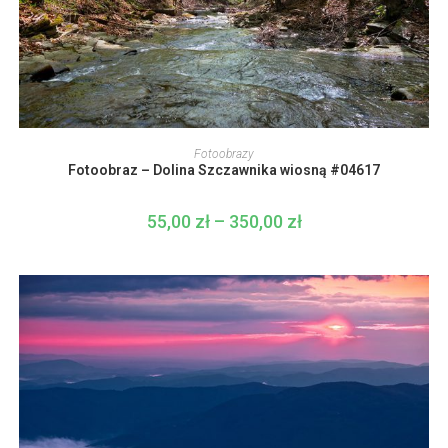
Ten
produkt
WYBIERZ OPCJE
Fotoobrazy
ma
Fotoobraz – Dolina Szczawnika wiosną #04617
wiele
wariantów.
Opcje
można
55,00
zł
–
350,00
zł
Zakres
wybrać
cen:
na
od
stronie
55,00 zł
produktu
do
350,00 zł