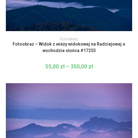
Ten
produkt
WYBIERZ OPCJE
Fotoobrazy
ma
Fotoobraz – Widok z wieży widokowej na Radziejowej o
wiele
wariantów.
wschodzie słońca #17253
Opcje
można
wybrać
55,00
zł
–
350,00
zł
Zakres
na
cen:
stronie
od
produktu
55,00 zł
do
350,00 zł