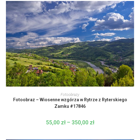
produktu
do
350,00 zł
Ten
produkt
WYBIERZ OPCJE
Fotoobrazy
ma
Fotoobraz – Wiosenne wzgórza w Rytrze z Ryterskiego
wiele
wariantów.
Zamku #17846
Opcje
można
wybrać
55,00
zł
–
350,00
zł
Zakres
na
cen:
stronie
od
produktu
55,00 zł
do