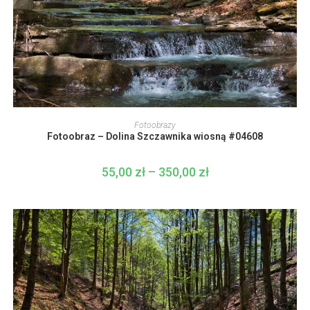
Ten
produkt
WYBIERZ OPCJE
Fotoobrazy
ma
Fotoobraz – Dolina Szczawnika wiosną #04608
wiele
wariantów.
Opcje
można
55,00
zł
–
350,00
zł
Zakres
wybrać
cen:
na
od
stronie
55,00 zł
produktu
do
350,00 zł