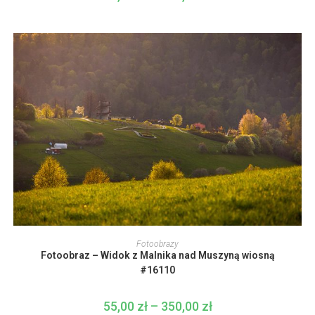
cen:
stronie
od
produktu
55,00 zł
do
350,00 zł
Ten
produkt
WYBIERZ OPCJE
Fotoobrazy
ma
Fotoobraz – Widok z Malnika nad Muszyną wiosną
wiele
wariantów.
#16110
Opcje
można
wybrać
55,00
zł
–
350,00
zł
Zakres
na
cen: