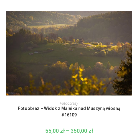
od
produktu
55,00 zł
do
350,00 zł
Ten
produkt
WYBIERZ OPCJE
Fotoobrazy
ma
Fotoobraz – Widok z Malnika nad Muszyną wiosną
wiele
wariantów.
#16109
Opcje
można
wybrać
55,00
zł
–
350,00
zł
Zakres
na
cen:
stronie