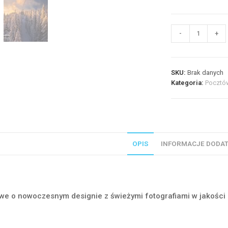
ilość
-
+
Pocztówka
-
Krynica-
SKU:
Brak danych
Zdrój
Kategoria:
Pocztów
-
Jaworzyna
3
OPIS
INFORMACJE DODA
owe o nowoczesnym designie z świeżymi fotografiami w jakości