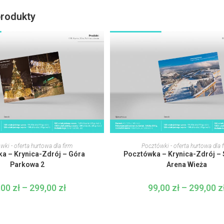
rodukty
Ten
Ten
produkt
produkt
WYBIERZ OPCJE
WYBIERZ OPCJE
ki - oferta hurtowa dla firm
Pocztówki - oferta hurtowa dla 
ma
ma
a – Krynica-Zdrój – Góra
Pocztówka – Krynica-Zdrój – 
wiele
wiele
wariantów.
wariantów.
Parkowa 2
Arena Wieża
Opcje
Opcje
można
można
wybrać
wybrać
,00
zł
–
299,00
zł
Zakres
99,00
zł
–
299,00
z
na
na
cen:
stronie
stronie
od
produktu
produktu
99,00 zł
do
299,00 zł