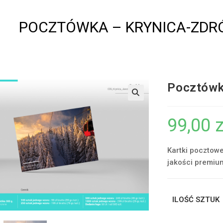
POCZTÓWKA – KRYNICA-ZDR
Pocztówk
99,00
z
Kartki pocztow
jakości premiu
ILOŚĆ SZTUK