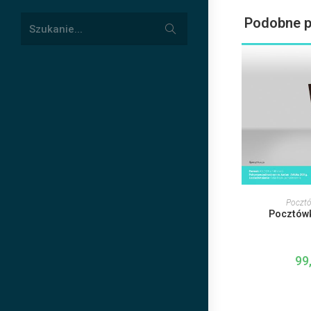
Podobne p
Submit
Szukanie...
search
Pocztów
Pocztówk
99