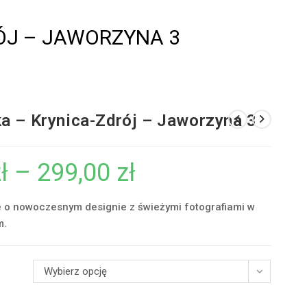
ÓJ – JAWORZYNA 3
a – Krynica-Zdrój – Jaworzyna 3
ł
–
299,00
zł
Zakres
cen:
od
99,00 zł
do
e o nowoczesnym designie z świeżymi fotografiami w
299,00 zł
m.
Wybierz opcję