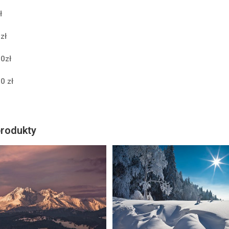
ł
zł
0zł
0 zł
rodukty