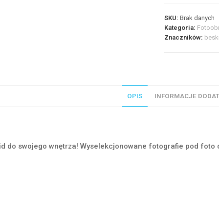
Wiosenne
SKU:
Brak danych
zawilce
Kategoria:
Fotoob
#03653
Znaczników:
besk
OPIS
INFORMACJE DODA
id do swojego wnętrza! Wyselekcjonowane fotografie pod foto 