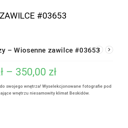
ZAWILCE #03653
zy – Wiosenne zawilce #03653
ł
–
350,00
zł
Zakres
cen:
od
55,00 zł
do
 do swojego wnętrza! Wyselekcjonowane fotografie pod
350,00 zł
dające wnętrzu niesamowity klimat Beskidów.