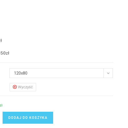
ł
350zł
120x80
Wyczyść
zł
DODAJ DO KOSZYKA