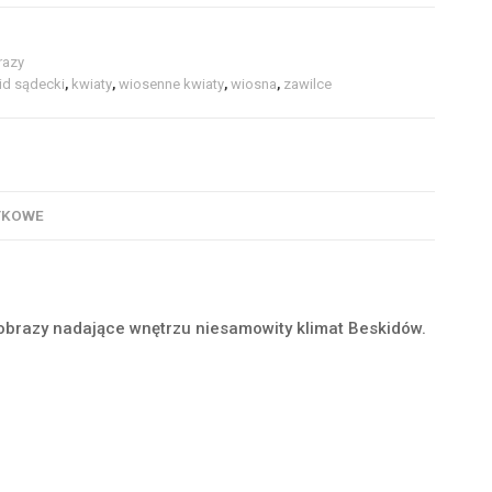
razy
id sądecki
,
kwiaty
,
wiosenne kwiaty
,
wiosna
,
zawilce
TKOWE
obrazy nadające wnętrzu niesamowity klimat Beskidów.