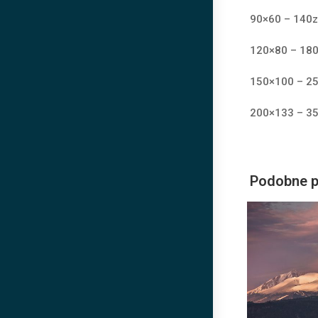
90×60 – 140z
120×80 – 180
150×100 – 25
200×133 – 35
Podobne p