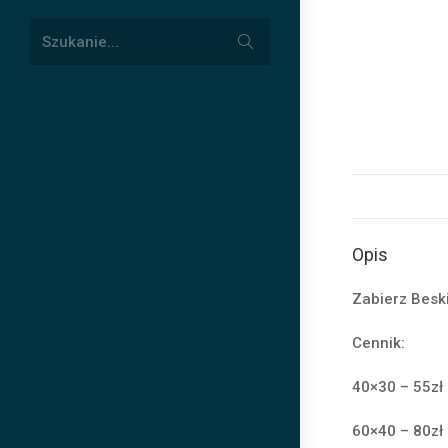
Submit
Szukanie...
search
Opis
Zabierz Besk
Cennik:
40×30 – 55zł
60×40 – 80zł