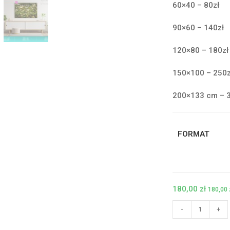
60×40 – 80zł
90×60 – 140zł
120×80 – 180zł
150×100 – 250z
200×133 cm – 
FORMAT
180,00
zł
180,00
ilość
-
+
Fotoobrazy
-