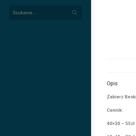
Submit
Szukanie...
search
Opis
Zabierz Besk
Cennik:
40×30 – 55zł