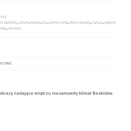
razy
id sądecki
,
dzień
,
kwiaty
,
las
,
leśne cuda
,
leśne kwiaty
,
natura
,
piękny
iaty
,
wiosna
TKOWE
obrazy nadające wnętrzu niesamowity klimat Beskidów.