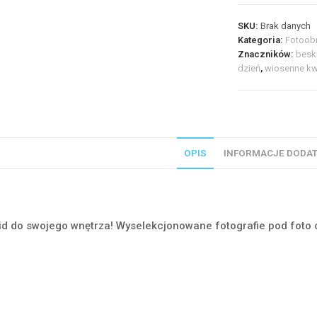
Wiosenne,
SKU:
Brak danych
leśne
Kategoria:
Fotoob
cuda
Znaczników:
besk
#15532
dzień
,
wiosenne kw
OPIS
INFORMACJE DODA
id do swojego wnętrza! Wyselekcjonowane fotografie pod foto 