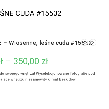
EŚNE CUDA #15532
z – Wiosenne, leśne cuda #15532
ł
–
350,00
zł
Zakres
cen:
od
55,00 zł
do
 do swojego wnętrza! Wyselekcjonowane fotografie pod
350,00 zł
dające wnętrzu niesamowity klimat Beskidów.