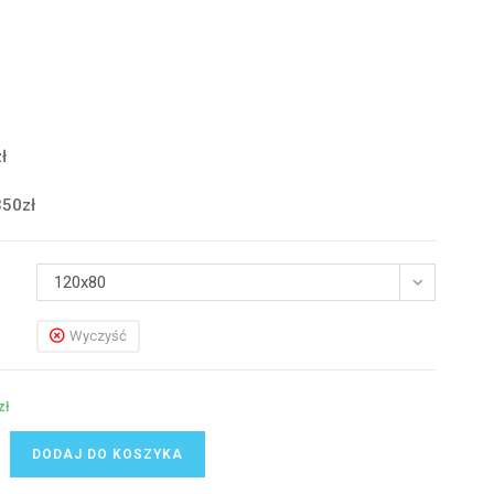
ł
350zł
120x80
Wyczyść
zł
DODAJ DO KOSZYKA