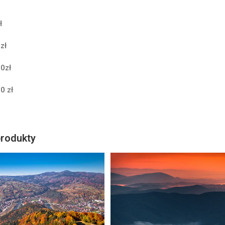
ł
zł
0zł
0 zł
rodukty