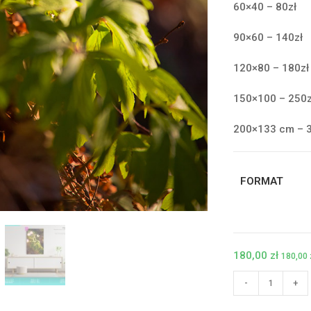
60×40 – 80zł
90×60 – 140zł
120×80 – 180zł
150×100 – 250z
200×133 cm – 
FORMAT
180,00
zł
180,00
ilość
-
+
Fotoobraz
-