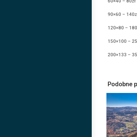
60×40 – 80zł
90×60 – 140z
120×80 – 180
150×100 – 25
200×133 – 35
Podobne p