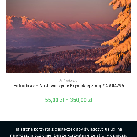
Ten
produkt
WYBIERZ OPCJE
Fotoobrazy
ma
Fotoobraz – Na Jaworzynie Krynickiej zimą #4 #04296
wiele
wariantów.
Opcje
55,00
zł
–
350,00
zł
Zakres
można
cen:
wybrać
od
na
55,00 zł
stronie
do
produktu
350,00 zł
Ta strona korzysta z ciasteczek aby świadczyć usługi na
najwyższym poziomie. Dalsze korzystanie ze strony oznacza,