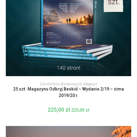
DODAJ DO KOSZYKA
Dla Klientów Biznesowych
,
Magazyn
25 szt. Magazynu Odkryj Beskid – Wydanie 2/19 – zima
2019/20 r.
225,00
zł
225,00
zł