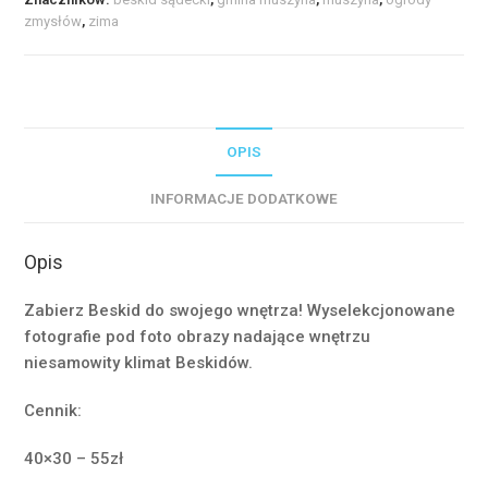
w
zmysłów
,
zima
Muszynie
zimą
#2
#05692
OPIS
INFORMACJE DODATKOWE
Opis
Zabierz Beskid do swojego wnętrza! Wyselekcjonowane
fotografie pod foto obrazy nadające wnętrzu
niesamowity klimat Beskidów.
Cennik:
40×30 – 55zł