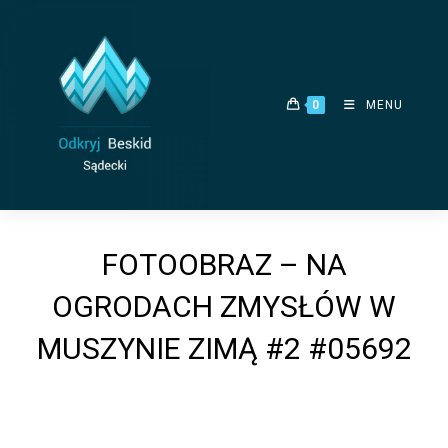
Skip
to
content
0
MENU
FOTOOBRAZ – NA
OGRODACH ZMYSŁÓW W
MUSZYNIE ZIMĄ #2 #05692