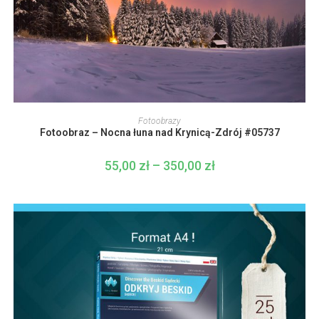
Ten
produkt
WYBIERZ OPCJE
Fotoobrazy
ma
Fotoobraz – Nocna łuna nad Krynicą-Zdrój #05737
wiele
wariantów.
Opcje
55,00
zł
–
350,00
zł
Zakres
można
cen:
wybrać
od
na
55,00 zł
stronie
do
produktu
350,00 zł