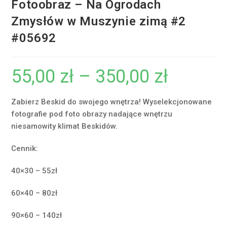
Fotoobraz – Na Ogrodach
Zmysłów w Muszynie zimą #2
#05692
55,00
zł
–
350,00
zł
Zakres
cen:
od
55,00 zł
do
Zabierz Beskid do swojego wnętrza! Wyselekcjonowane
350,00 zł
fotografie pod foto obrazy nadające wnętrzu
niesamowity klimat Beskidów.
Cennik:
40×30 – 55zł
60×40 – 80zł
90×60 – 140zł