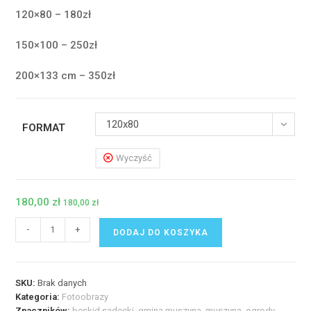
120×80 – 180zł
150×100 – 250zł
200×133 cm – 350zł
120x80
FORMAT
Wyczyść
180,00
zł
180,00
zł
ilość
-
+
DODAJ DO KOSZYKA
Fotoobraz
-
Na
SKU:
Brak danych
Ogrodach
Kategoria:
Fotoobrazy
Zmysłów
Znaczników:
beskid sądecki
,
gmina muszyna
,
muszyna
,
ogrody