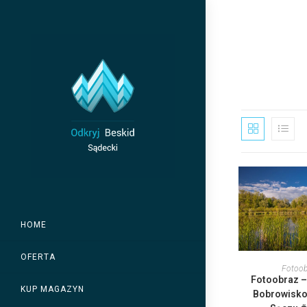
Skip
to
content
HOME
T
OFERTA
p
WYBIERZ
Fotoob
Fotoobraz 
w
KUP MAGAZYN
w
Bobrowisko
O