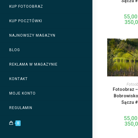
Sączu 
w
KUP FOTOOBRAZ
n
s
55,0
p
350,
KUP POCZTÓWKI
NAJNOWSZY MAGAZYN
BLOG
REKLAMA W MAGAZYNIE
T
KONTAKT
p
WYBIERZ
Fotoob
Fotoobraz 
w
MOJE KONTO
w
Bobrowisko
O
Sączu 
REGULAMIN
w
n
s
55,0
p
350,
0