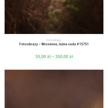
Ten
produkt
WYBIERZ OPCJE
Fotoobrazy
ma
Fotoobrazy – Wiosenne, leśne cuda #15751
wiele
wariantów.
Opcje
można
55,00
zł
–
350,00
zł
Zakres
wybrać
cen:
na
od
stronie
55,00 zł
produktu
do
350,00 zł