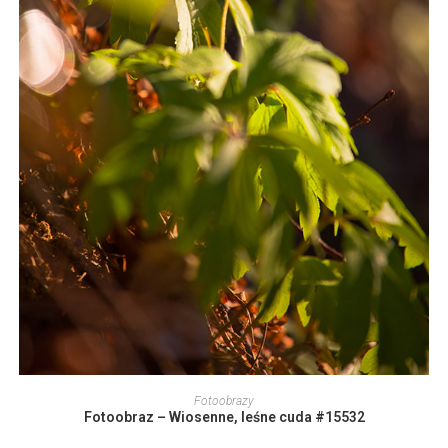
Ten
produkt
WYBIERZ OPCJE
Fotoobrazy
ma
Fotoobraz – Wiosenne, leśne cuda #15532
wiele
wariantów.