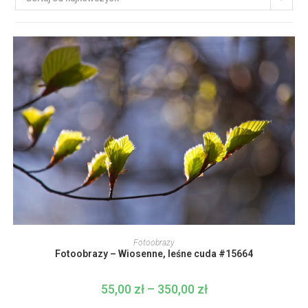
Ten
produkt
WYBIERZ OPCJE
Fotoobrazy
ma
Fotoobrazy – Wiosenne, leśne cuda #15664
wiele
wariantów.
Opcje
można
55,00
zł
–
350,00
zł
Zakres
wybrać
cen:
na
od