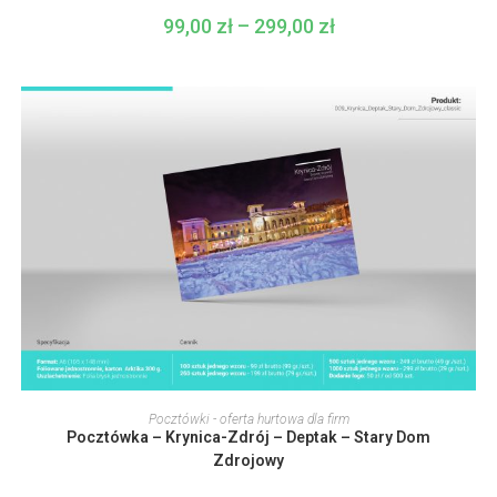
wybrać
99,00
zł
–
299,00
zł
Zakres
na
cen:
stronie
od
produktu
99,00 zł
do
299,00 zł
Ten
produkt
WYBIERZ OPCJE
Pocztówki - oferta hurtowa dla firm
ma
Pocztówka – Krynica-Zdrój – Deptak – Stary Dom
wiele
wariantów.
Zdrojowy
Opcje
można