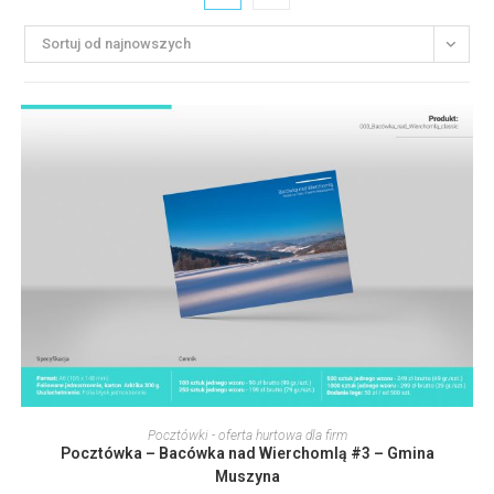
Sortuj od najnowszych
Ten
produkt
WYBIERZ OPCJE
Pocztówki - oferta hurtowa dla firm
ma
Pocztówka – Bacówka nad Wierchomlą #3 – Gmina
wiele
wariantów.
Muszyna
Opcje