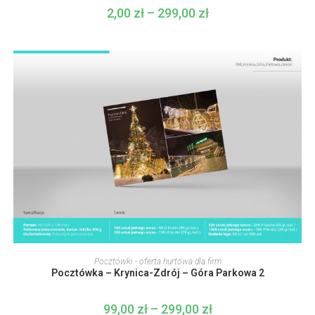
wybrać
2,00
zł
–
299,00
zł
Zakres
na
cen:
stronie
od
produktu
2,00 zł
do
299,00 zł
Ten
produkt
WYBIERZ OPCJE
Pocztówki - oferta hurtowa dla firm
ma
Pocztówka – Krynica-Zdrój – Góra Parkowa 2
wiele
wariantów.
Opcje
można
99,00
zł
–
299,00
zł
Zakres