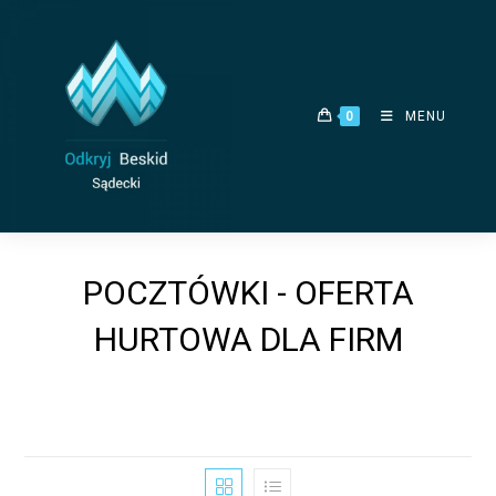
Skip
to
content
0
MENU
POCZTÓWKI - OFERTA
HURTOWA DLA FIRM